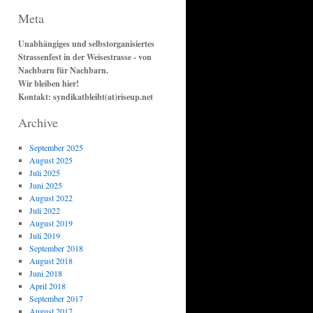
Meta
Unabhängiges und selbstorganisiertes
Strassenfest in der Weisestrasse - von
Nachbarn für Nachbarn.
Wir bleiben hier!
Kontakt: syndikatbleibt(at)riseup.net
Archive
September 2025
August 2025
Juli 2025
Juni 2025
August 2022
Juli 2022
August 2019
Juli 2019
September 2018
August 2018
Juni 2018
April 2018
September 2017
August 2017